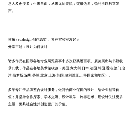
意人及创变者；生来自由，从来无所畏惧；突破边界，锐利所以独立发
声。
苏敏 / su:design 创作总监 、复苏实验室发起人
分享主题：设计为何设计
诸多作品在国际各地专业展览赛事中多次获奖近百项、展览展出与书籍收
录刊载，作品在各地美术馆收藏（美国.意大利.日本.法国.韩国.香港.澳门.台
湾.俄罗斯.深圳.芬兰.北京.上海.英国.玻利维亚.....等国家和地区）。
多年专注于品牌整合设计服务，做符合商业逻辑的设计，给企业创造价
值；并坚持创作探索、学术交流、设计教学，跨界思考、用设计关注更多
主题，更具社会性并创造更广的价值。