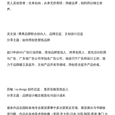
意人及创变者；生来自由，从来无所畏惧；突破边界，锐利所以独立发
声。
吴文波 / 乘果品牌联合创办人、品牌总监、文创设计总监
分享主题：如何用创意塑造品牌
超15年的4A广告行业经验，资深品牌策划人、跨界创意人，曾先后任职黑
马广告、广东省广告公司等知名广告公司。他游刃于广告和设计之间，致
力于品牌建立及提升、文创产品开发等领域，用创意去提升产品价值。
苏敏 / su:design 创作总监 、复苏实验室发起人
分享主题：品牌设计概念视觉化与设计成长
诸多作品在国际各地专业展览赛事中多次获奖近百项、展览展出与书籍收
录刊载，作品在各地美术馆收藏（美国.意大利.日本.法国.韩国.香港.澳门.台